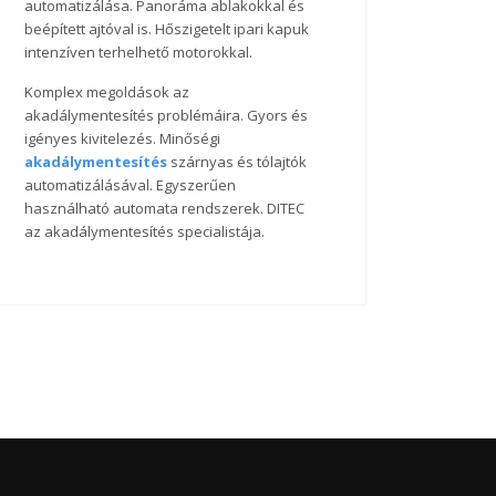
automatizálása. Panoráma ablakokkal és
beépített ajtóval is. Hőszigetelt ipari kapuk
intenzíven terhelhető motorokkal.
Komplex megoldások az
akadálymentesítés problémáira. Gyors és
igényes kivitelezés. Minőségi
akadálymentesítés
szárnyas és tólajtók
automatizálásával. Egyszerűen
használható automata rendszerek. DITEC
az akadálymentesítés specialistája.