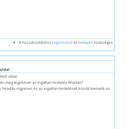
A hozzászóláshoz
regisztráció
és
belépés
szükséges
#1
oldal
dető oldal:
l éri meg legjobban az ingatlan hirdetés feladás?
és feladás ingyenes és az ingatlan hirdetések között kiemelik az