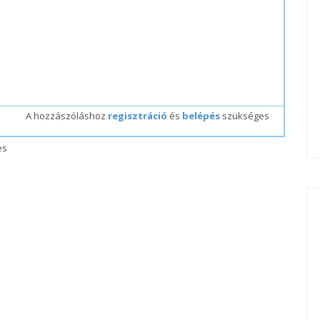
A hozzászóláshoz
regisztráció
és
belépés
szükséges
es