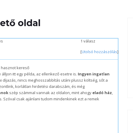
ető oldal
es
1 válasz
[
Utolsó hozzászólás
]
a hasznot kereső
 álljon itt egy példa, az ellenkező esetre is.
Ingyen ingatlan
ni díjazás, nincs meghosszabbítás utáni plussz költség, sőt a
zontlink, korlátlan hirdetési darabszám, és még
anok
szép számmal vannak az oldalon, mint ahogy
eladó ház
,
 is. Szóval csak ajánlani tudom mindenkinek ezt a remek