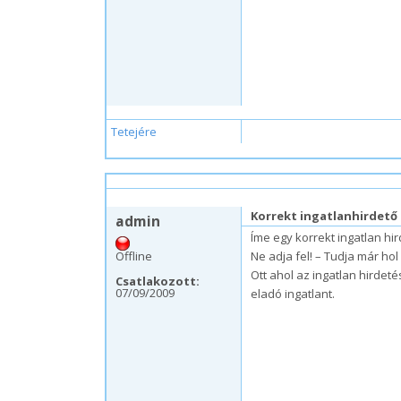
Tetejére
v, 08/26/2012 – 10:43
Korrekt ingatlanhirdető 
admin
Íme egy korrekt ingatlan hir
Offline
Ne adja fel! – Tudja már ho
Ott ahol az ingatlan hirdet
Csatlakozott:
07/09/2009
eladó ingatlant.