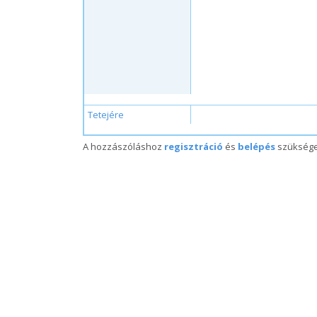
Tetejére
A hozzászóláshoz
regisztráció
és
belépés
szükség