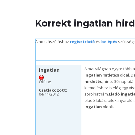
Korrekt ingatlan hird
A hozzászóláshoz
regisztráció
és
belépés
szükség
sze, 04/11/2012 – 18:51
A mai világban egyre több 
ingatlan
ingatlan
hirdetési oldal. De
hirdetés
, nincs 30 nap utá
Offline
kiemeléshez is elég egy vis
Csatlakozott:
04/11/2012
sorolhatnám.
Eladó ingatl
eladó lakás, telek, nyaraló
ingatlan
oldalt.