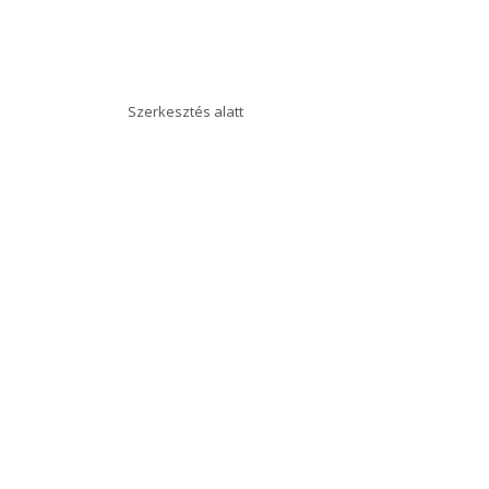
Szerkesztés alatt