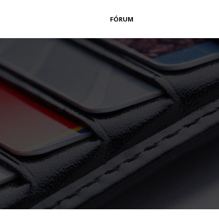
FÓRUM