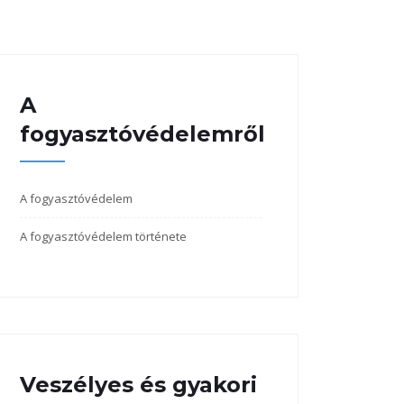
A
fogyasztóvédelemről
A fogyasztóvédelem
A fogyasztóvédelem története
Veszélyes és gyakori