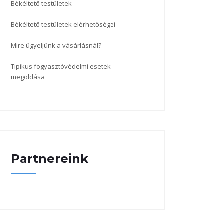
Békéltető testületek
Békéltető testületek elérhetőségei
Mire ügyeljünk a vásárlásnál?
Tipikus fogyasztóvédelmi esetek
megoldása
Partnereink