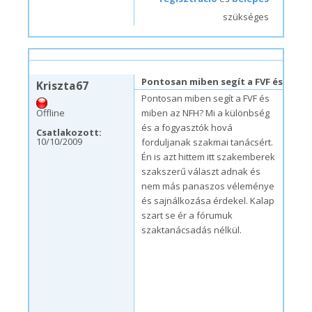
szükséges
sze, 10/14/2009 – 20:38
#10
Pontosan miben segít a FVF és
Kriszta67
Pontosan miben segít a FVF és
Offline
miben az NFH? Mi a különbség
és a fogyasztók hová
Csatlakozott:
10/10/2009
forduljanak szakmai tanácsért.
Én is azt hittem itt szakemberek
szakszerű választ adnak és
nem más panaszos véleménye
és sajnálkozása érdekel. Kalap
szart se ér a fórumuk
szaktanácsadás nélkül.