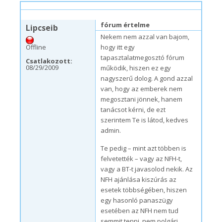
h, 09/07/2009 – 23:21
#5
fórum értelme
Lipcseib
Nekem nem azzal van bajom,
Offline
hogy itt egy
tapasztalatmegosztó fórum
Csatlakozott:
08/29/2009
működik, hiszen ez egy
nagyszerű dolog. A gond azzal
van, hogy az emberek nem
megosztani jönnek, hanem
tanácsot kérni, de ezt
szerintem Te is látod, kedves
admin.
Te pedig – mint azt többen is
felvetették – vagy az NFH-t,
vagy a BT-t javasolod nekik. Az
NFH ajánlása kiszúrás az
esetek többségében, hiszen
egy hasonló panaszügy
esetében az NFH nem tud
semmit tenni, nem polgári