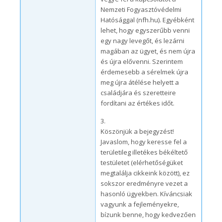
Nemzeti Fogyasztóvédelmi
Hatósággal (nfh.hu). Egyébként
lehet, hogy egyszerűbb venni
egy nagy levegőt, és lezárni
magában az ügyet, és nem újra
és újra elővenni. Szerintem
érdemesebb a sérelmek újra
meg újra átélése helyett a
családjára és szeretteire
fordítani az értékes időt.
3.
Köszönjük a bejegyzést!
Javaslom, hogy keresse fel a
területileg illetékes békéltető
testületet (elérhetőségüket
megtalálja cikkeink között), ez
sokszor eredményre vezet a
hasonló ügyekben. Kíváncsiak
vagyunk a fejleményekre,
bízunk benne, hogy kedvezően