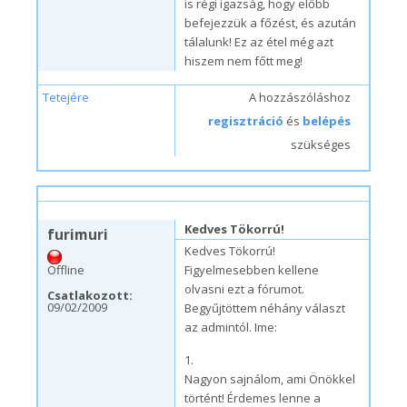
is régi igazság, hogy előbb
befejezzük a főzést, és azután
tálalunk! Ez az étel még azt
hiszem nem főtt meg!
Tetejére
A hozzászóláshoz
regisztráció
és
belépés
szükséges
p, 09/04/2009 – 21:14
#13
Kedves Tökorrú!
furimuri
Kedves Tökorrú!
Offline
Figyelmesebben kellene
olvasni ezt a fórumot.
Csatlakozott:
09/02/2009
Begyűjtöttem néhány választ
az admintól. Ime:
1.
Nagyon sajnálom, ami Önökkel
történt! Érdemes lenne a