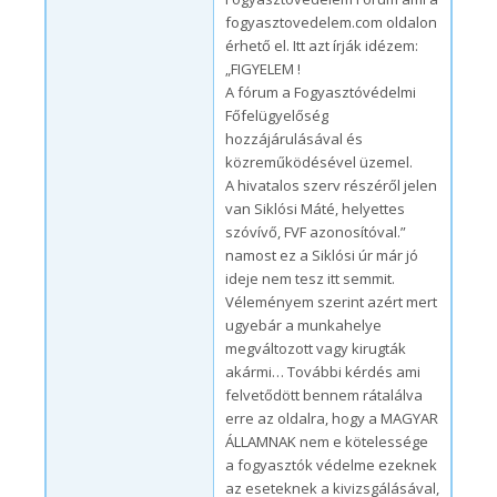
fogyasztovedelem.com oldalon
érhető el. Itt azt írják idézem:
„FIGYELEM !
A fórum a Fogyasztóvédelmi
Főfelügyelőség
hozzájárulásával és
közreműködésével üzemel.
A hivatalos szerv részéről jelen
van Siklósi Máté, helyettes
szóvívő, FVF azonosítóval.”
namost ez a Siklósi úr már jó
ideje nem tesz itt semmit.
Véleményem szerint azért mert
ugyebár a munkahelye
megváltozott vagy kirugták
akármi… További kérdés ami
felvetődött bennem rátalálva
erre az oldalra, hogy a MAGYAR
ÁLLAMNAK nem e kötelessége
a fogyasztók védelme ezeknek
az eseteknek a kivizsgálásával,