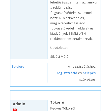
lehetőség szerintem az, amikor
a reklámozást
fogyasztóvédelmi szemmel
nézzük. A színvonalas,
magukra valamit is adó
fogyasztóvédelmi oldalak és
kiadványok SEMMILYEN
reklámot nem tartalmaznak.
Üdvözlettel:
Siklósi Máté
Tetejére
A hozzászóláshoz
regisztráció
és
belépés
szükséges
h, 09/07/2009 – 10:04
#4
Tökorrú
admin
Kedves Tökorrú!