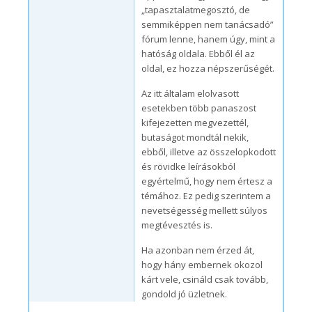
„tapasztalatmegosztó, de
semmiképpen nem tanácsadó”
fórum lenne, hanem úgy, mint a
hatóság oldala. Ebből él az
oldal, ez hozza népszerűségét.
Az itt általam elolvasott
esetekben több panaszost
kifejezetten megvezettél,
butaságot mondtál nekik,
ebből, illetve az összelopkodott
és rövidke leírásokból
egyértelmű, hogy nem értesz a
témához. Ez pedig szerintem a
nevetségesség mellett súlyos
megtévesztés is.
Ha azonban nem érzed át,
hogy hány embernek okozol
kárt vele, csináld csak tovább,
gondold jó üzletnek.