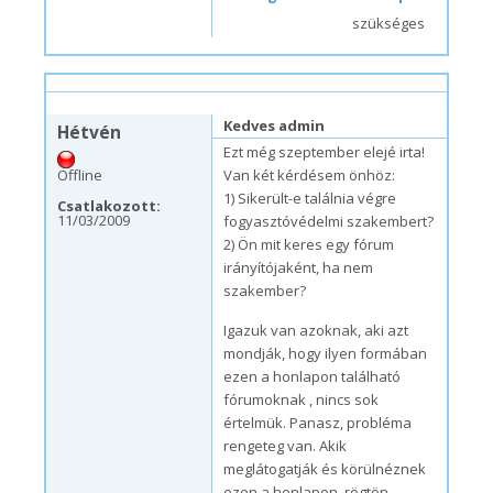
szükséges
v, 01/03/2010 – 22:51
#8
Kedves admin
Hétvén
Ezt még szeptember elejé irta!
Offline
Van két kérdésem önhöz:
1) Sikerült-e találnia végre
Csatlakozott:
11/03/2009
fogyasztóvédelmi szakembert?
2) Ön mit keres egy fórum
irányítójaként, ha nem
szakember?
Igazuk van azoknak, aki azt
mondják, hogy ilyen formában
ezen a honlapon található
fórumoknak , nincs sok
értelmük. Panasz, probléma
rengeteg van. Akik
meglátogatják és körülnéznek
ezen a honlapon, rögtön