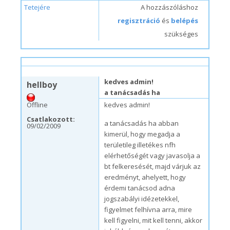
Tetejére
A hozzászóláshoz
regisztráció
és
belépés
szükséges
h, 09/07/2009 – 16:24
#6
kedves admin!
hellboy
a tanácsadás ha
Offline
kedves admin!
Csatlakozott:
a tanácsadás ha abban
09/02/2009
kimerül, hogy megadja a
területileg illetékes nfh
elérhetőségét vagy javasolja a
bt felkeresését, majd várjuk az
eredményt, ahelyett, hogy
érdemi tanácsod adna
jogszabályi idézetekkel,
figyelmet felhívna arra, mire
kell figyelni, mit kell tenni, akkor