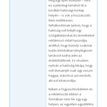
még egy ilyen esetben – mint
ez a jelenlegi tartalom itt a
korábbi hatósági honlap
helyén – is sok a hozzászóló.
Nem mellékesen
felháborítónak tartom, hogy a
hatóság volt linkjét egy
szolgáltatásokat és termékeket
reklámozó oldal használja
anélkül, hogy komoly szakmai
tudás birtokában ténylegesen
tanácsot tudna adni az
érdeklődőknek. Ez részben
nyilván a hatóság hibája, hogy
volt domainjét csak úgy veszni
hagyja, másrészt azt minősíti,
aki ezt kihasználja.
Nálam a fogyasztóvédelem és
a reklámozás ebben a
formában nem fér egy egy
helyen, az egyetlen együttélési