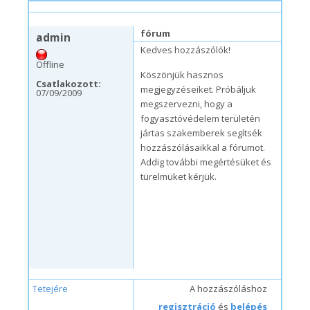
k, 09/08/2009 – 07:43
#7
fórum
admin
Kedves hozzászólók!
Offline
Köszönjük hasznos
Csatlakozott:
megjegyzéseiket. Próbáljuk
07/09/2009
megszervezni, hogy a
fogyasztóvédelem területén
jártas szakemberek segítsék
hozzászólásaikkal a fórumot.
Addig további megértésüket és
türelmüket kérjük.
Tetejére
A hozzászóláshoz
regisztráció
és
belépés