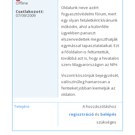
Offline
Oldalunk neve azért
Csatlakozott:
fogyasztóvédelmi fórum, mert
07/09/2009
egy olyan felületként kívánunk
működni, ahol a különféle
ügyekben panaszt
elszenvedettek megoszthatják
egymással tapasztalataikat. Ezt
a Főoldalon is feltüntettük,
továbbá azt is, hogy a hivatalos
szerv Magyarországon az NFH.
Viszont köszönjük bejegyzését,
valószínűleg hamarosan a
fentieket jobban kiemeljük az
oldalon.
Tetejére
A hozzászóláshoz
regisztráció
és
belépés
szükséges