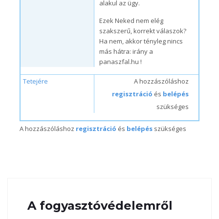
alakul az ügy.
Ezek Neked nem elég
szakszerű, korrekt válaszok?
Ha nem, akkor tényleg nincs
más hátra: irány a
panaszfal.hu !
Tetejére
A hozzászóláshoz
regisztráció
és
belépés
szükséges
A hozzászóláshoz
regisztráció
és
belépés
szükséges
A fogyasztóvédelemről