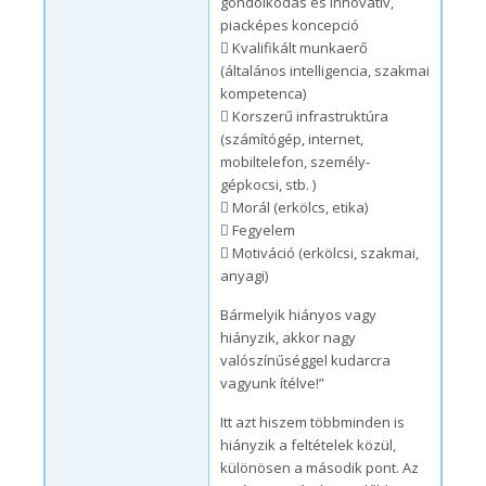
gondolkodás és innovatív,
piacképes koncepció
 Kvalifikált munkaerő
(általános intelligencia, szakmai
kompetenca)
 Korszerű infrastruktúra
(számítógép, internet,
mobiltelefon, személy-
gépkocsi, stb. )
 Morál (erkölcs, etika)
 Fegyelem
 Motiváció (erkölcsi, szakmai,
anyagi)
Bármelyik hiányos vagy
hiányzik, akkor nagy
valószínűséggel kudarcra
vagyunk ítélve!”
Itt azt hiszem többminden is
hiányzik a feltételek közül,
különösen a második pont. Az