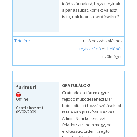
időd szánnak rá, hogy megírják
a panaszukat, korrekt választ
is fognak kapni a kérdéseikre?
Tetejére
A hozzászóláshoz
regisztráció
és
belépés
szükséges
cs, 05/27/2010 – 16:16
#1
GRATULÁLOK!!
furimuri
Gratulálok a fórum egyre
Offline
fejlődő működéséhez! Már
botok által írt hozzászólásokkal
Csatlakozott:
09/02/2009
is tele van piszkítva. Kedves
Admin! Nem kellene ezt
feladni? Ami nem megy, ne
eröltessük. Érdemi, segítő