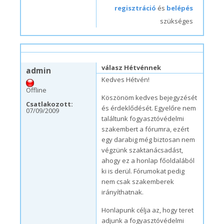
regisztráció
és
belépés
szükséges
sze, 01/06/2010 – 15:05
#9
válasz Hétvénnek
admin
Kedves Hétvén!
Offline
Köszönöm kedves bejegyzését
Csatlakozott:
és érdeklődését. Egyelőre nem
07/09/2009
találtunk fogyasztóvédelmi
szakembert a fórumra, ezért
egy darabig még biztosan nem
végzünk szaktanácsadást,
ahogy ez a honlap főoldalából
ki is derül. Fórumokat pedig
nem csak szakemberek
irányíthatnak.
Honlapunk célja az, hogy teret
adjunk a fogyasztóvédelmi