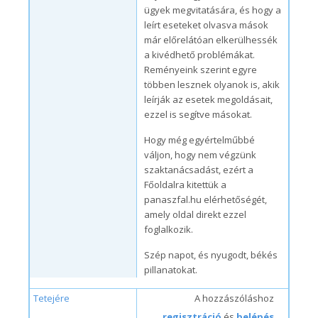
ügyek megvitatására, és hogy a
leírt eseteket olvasva mások
már előrelátóan elkerülhessék
a kivédhető problémákat.
Reményeink szerint egyre
többen lesznek olyanok is, akik
leírják az esetek megoldásait,
ezzel is segítve másokat.
Hogy még egyértelműbbé
váljon, hogy nem végzünk
szaktanácsadást, ezért a
Főoldalra kitettük a
panaszfal.hu elérhetőségét,
amely oldal direkt ezzel
foglalkozik.
Szép napot, és nyugodt, békés
pillanatokat.
Tetejére
A hozzászóláshoz
regisztráció
és
belépés