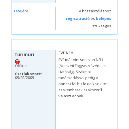
Tetejére
A hozzászóláshoz
regisztráció
és
belépés
szükséges
h, 01/18/2010 – 20:46
#11
FVF NFH
furimuri
FVF már nincsen, van NFH
Offline
(Nemzeti Fogyasztóvédelmi
Hatóság). Szakmai
Csatlakozott:
09/02/2009
tanácsadással pedig a
panaszfal.hu foglalkozik. Itt
szakemberek szakszerű
választ adnak.