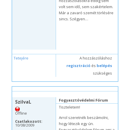
hozzászólásokra eddig sem
volt sem idő, sem szakértelem.
Már a zavaró szemét törlésére
sincs. Szégyen…
Tetejére
A hozzászóláshoz
regisztráció
és
belépés
szükséges
cs, 10/08/2009 – 15:42
#2
Fogyasztóvédelmi Fórum
SzilvaL
Tiszteletem!
Offline
Arrol szeretnék beszámolni,
Csatlakozott:
hogy létezik egy ún.
10/08/2009
Fogyasztóvédelem Fórum ami a