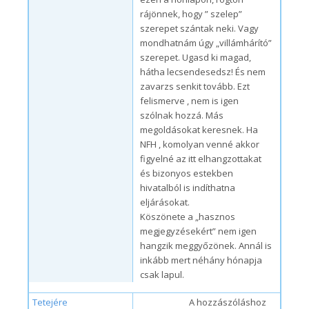
rájönnek, hogy ” szelep”
szerepet szántak neki. Vagy
mondhatnám úgy „villámhárító”
szerepet. Ugasd ki magad,
hátha lecsendesedsz! És nem
zavarzs senkit tovább. Ezt
felismerve , nem is igen
szólnak hozzá. Más
megoldásokat keresnek. Ha
NFH , komolyan venné akkor
figyelné az itt elhangzottakat
és bizonyos estekben
hivatalból is indíthatna
eljárásokat.
Köszönete a „hasznos
megjegyzésekért” nem igen
hangzik meggyőzönek. Annál is
inkább mert néhány hónapja
csak lapul.
Tetejére
A hozzászóláshoz