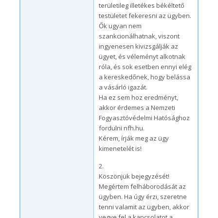
területileg illetékes békéltető
testületet fekeresni az ügyben.
Ők ugyan nem
szankcionálhatnak, viszont
ingyenesen kivizsgálják az
ügyet, és véleményt alkotnak
róla, és sok esetben ennyi elég
a kereskedőnek, hogy belássa
a vásárló igazát.
Ha ez sem hoz eredményt,
akkor érdemes a Nemzeti
Fogyasztóvédelmi Hatósághoz
fordulni nfh.hu.
Kérem, írják meg az ügy
kimenetelét is!
2.
Köszönjük bejegyzését!
Megértem felháborodását az
ügyben. Ha úgy érzi, szeretne
tenni valamit az ügyben, akkor
vegye fel a kapcsolatot a