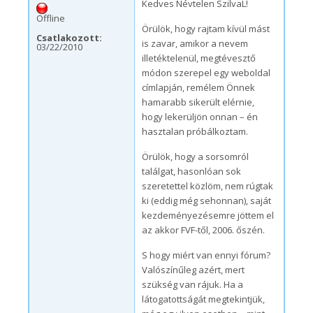
Kedves Névtelen SzilvaL!
Offline
Örülök, hogy rajtam kívül mást
Csatlakozott:
is zavar, amikor a nevem
03/22/2010
illetéktelenül, megtévesztő
módon szerepel egy weboldal
címlapján, remélem Önnek
hamarabb sikerült elérnie,
hogy lekerüljön onnan – én
hasztalan próbálkoztam.
Örülök, hogy a sorsomról
találgat, hasonlóan sok
szeretettel közlöm, nem rúgtak
ki (eddig még sehonnan), saját
kezdeményezésemre jöttem el
az akkor FVF-től, 2006. őszén.
S hogy miért van ennyi fórum?
Valószínűleg azért, mert
szükség van rájuk. Ha a
látogatottságát megtekintjük,