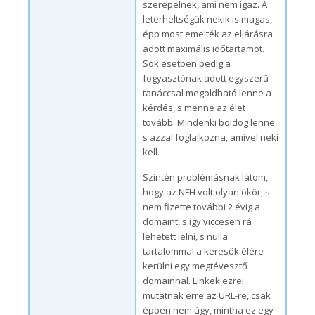
szerepelnek, ami nem igaz. A
leterheltségük nekik is magas,
épp most emelték az eljárásra
adott maximális időtartamot.
Sok esetben pedig a
fogyasztónak adott egyszerű
tanáccsal megoldható lenne a
kérdés, s menne az élet
tovább. Mindenki boldog lenne,
s azzal foglalkozna, amivel neki
kell.
Szintén problémásnak látom,
hogy az NFH volt olyan ökör, s
nem fizette további 2 évig a
domaint, s így viccesen rá
lehetett lelni, s nulla
tartalommal a keresők élére
kerülni egy megtévesztő
domainnal. Linkek ezrei
mutatnak erre az URL-re, csak
éppen nem úgy, mintha ez egy