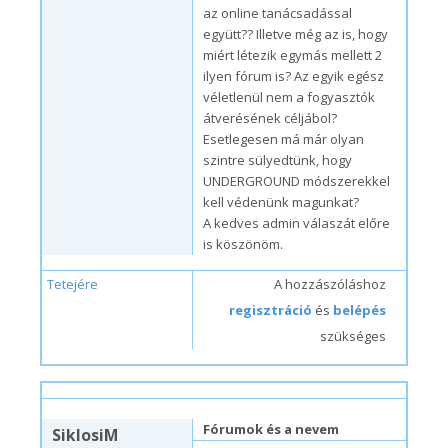
az online tanácsadással
együtt?? Illetve még az is, hogy
miért létezik egymás mellett 2
ilyen fórum is? Az egyik egész
véletlenül nem a fogyasztók
átverésének céljábol?
Esetlegesen má már olyan
szintre sülyedtünk, hogy
UNDERGROUND módszerekkel
kell védenünk magunkat?
A kedves admin válaszát előre
is köszönöm.
Tetejére
A hozzászóláshoz
regisztráció
és
belépés
szükséges
h, 03/22/2010 – 20:26
#3
Fórumok és a nevem
SiklosiM