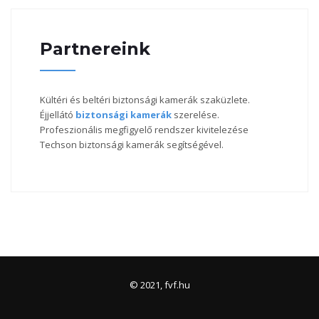
Partnereink
Kültéri és beltéri biztonsági kamerák szaküzlete.
Éjjellátó
biztonsági kamerák
szerelése.
Profeszionális megfigyelő rendszer kivitelezése
Techson biztonsági kamerák segítségével.
© 2021, fvf.hu