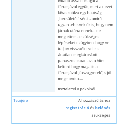
inkább ássa el magát a
fórumjával együtt, mert a nevet
kihasználva egy hatóság
„becsületét” sérti… amiről
ugyan tehetnek ők is, hogy nem
járnak utána ennek… de
megtettem a szükséges
lépéseket ezügyben, hogy ne
tudjon visszaélni vele, s
ártatlan, megkárosított
panaszosokban azt a hitet
kelteni, hogy maga itt a
fórumjával „faszagyerek”, s jól
megmondta….
tisztelettel a pokolból.
Tetejére
A hozzászóláshoz
regisztráció
és
belépés
szükséges