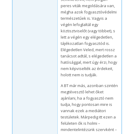
peres viták megoldására van,
mégha azok fogyasztóvédelmi
természetűek is. Vagyis a
végén lefoglaltál egy
köztisztviselőt (vagy többet), s
lett a végén egy elégedetlen,
tájékozatlan fogyasztód is.
Elégedetlen Veled, mert rossz
tanácsot adtál, s elégedetlen a
hatósággal, mert úgy érzi, hogy
nem képviselték az érdekeit,
holott nem is tudják.
A BT már más, azonban szintén
megtévesztő lehet őket
ajánlani, ha a fogyasztó nem
tudja, hogy pontosan mire is
vannak ezek a mediátori
testületek. Márpedig itt ezen a
felületen ők is holmi –
mindentelintézünk szervként –