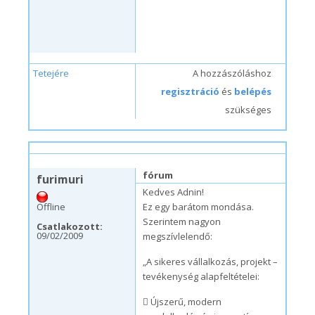
Tetejére
A hozzászóláshoz
regisztráció
és
belépés
szükséges
sze, 09/09/2009 – 18:11
#12
fórum
furimuri
Kedves Adnin!
Offline
Ez egy barátom mondása.
Szerintem nagyon
Csatlakozott:
09/02/2009
megszívlelendő:
„A sikeres vállalkozás, projekt –
tevékenység alapfeltételei:
 Újszerű, modern