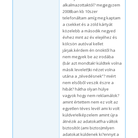
alkalmazottaktól? megjegyzem
2008ban kb 10szer
telefonáltam amíg meg kaptam
a csekket és a zöld kártyát
közelebb a második negyed
évhez mint az év elejéhez és
kölcsön autóval kellet
járjak.kérdem én önöktől ha
nem megyek be az irodába
(bár azt mondtak! küldtek volna
másik levelet!)ki nézet volna
utána a „tévedésnek”? miért
nem elsőből veszik észre a
hibát? hátha olyan hülye
vagyok hogy nem reklamálok?
amint értettem nem ez volt az
egyetlen téves levél ami ki volt
küldve!elképzelem amint újra
átnézik az adatokat!ha váltok
biztosítót (ami biztos)milyen
adatokat küldenek ki?ennyit a