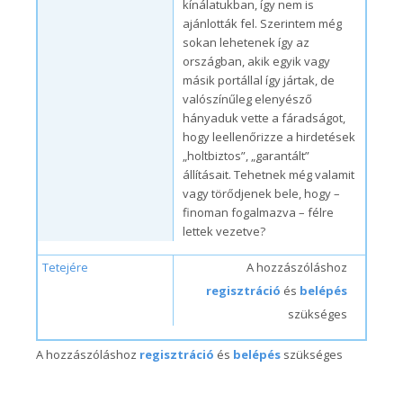
kínálatukban, így nem is
ajánlották fel. Szerintem még
sokan lehetenek így az
országban, akik egyik vagy
másik portállal így jártak, de
valószínűleg elenyésző
hányaduk vette a fáradságot,
hogy leellenőrizze a hirdetések
„holtbiztos”, „garantált”
állításait. Tehetnek még valamit
vagy törődjenek bele, hogy –
finoman fogalmazva – félre
lettek vezetve?
Tetejére
A hozzászóláshoz
regisztráció
és
belépés
szükséges
A hozzászóláshoz
regisztráció
és
belépés
szükséges