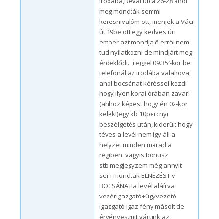
irodába,Dévai utca 26-28 ahol
meg mondták semmi
keresnivalóm ott, menjek a Váci
út 19be.ott egy kedves úri
ember azt mondja ő erről nem
tud nyilatkozni de mindjárt meg
érdeklődi. „reggel 09.35′-kor be
telefonál az irodába valahova,
ahol bocsánat kéréssel kezdi
hogy ilyen korai órában zavar!
(ahhoz képest hogy én 02-kor
kelek!)egy kb 10percnyi
beszélgetés után, kiderült hogy
téves a levél nem így áll a
helyzet minden marad a
régiben. vagyis bónusz
stb.megjegyzem még annyit
sem mondtak ELNÉZÉST v
BOCSÁNAT!a levél aláírva
vezérigazgató+ügyvezető
igazgató igaz fény másolt de
érvényes.mit várunk az