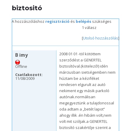
biztositó
A hozzászóláshoz
regisztráció
és
belépés
szükséges
1 válasz
[
Utolsó hozzászólás
]
v, 11/15/2009 – 07:07
2008 01 01 -töl kötöttem
B imy
szerződést a GENERTEL
biztosítóval.(kötelező!) idén
Offline
márciusban sietségemben nem
Csatlakozott:
11/08/2009
húztam be a kéziféket
rendesen elgurult az autó
nekiment egy másik parkoló
autónak.normálisan
megegyeztünk a tulajdonossal
oda adtam a „betét lapot”
ahogy illik .én hibám volt,nem
volt mit szóljak.a GENERTEL
biztosító szakértője szerint a