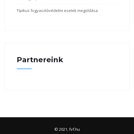
Tipikus fogyasztóvédelmi esetek megoldása
Partnereink
© 2021, fvf.hu