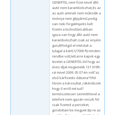
GENERTEL nem fizet mivel álló
autó nem karambolozhat,és az
az autó aminek nem működik a
motorja nem gépjármű.pedig
van neki forgalmija!és kell
fizetni a biztosítást.abban
igaza van hogy álló autó nem
karambolozhat! csak az enyém
gurult!!!végül el intéztük a
tulajjal a kárt(127000 ft) minden
rendbe volt,lett.erre kapok egy
levelet a GENERTEL-töl hogy az
éves díjat megemelik 131 919ft-
ra! mivel 2009. 05 07-én volt”az
első kárfizetés dátuma”!!!fel
hívom a károsultat ,rákérdezek
hogy ő erről mit tud?
természetesen semmit!mivel a
telefont nem igazán veszik fel
csak fizeted a perceket,
gondoltam be megyek Bp-re az