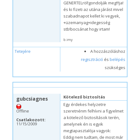
GENERTELröl!gondolják meg!!!ja!
és ki fizeti az utána járást mivel
szabadnapot kellet ki vegyek,
+üzemanyag+idegesség
stb!bocsánat hogy irtam!
b.imy
Tetejére
A hozzászóláshoz
regisztráció
és
belépés
szükséges
v, 11/15/2009 – 14:45
#1
Kötelező biztosítás
gubcsiagnes
Egy érdekes helyzetre
Offline
szeretnénm felhívni a figyelmet
a kötelező biztosítások terén,
Csatlakozott:
11/15/2009
amelynek én is egyik
megtapasztalója vagyok:
Eddig nem tudtam, de most már