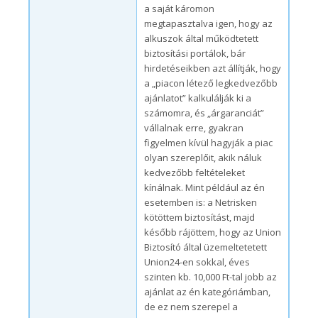
a saját káromon
megtapasztalva igen, hogy az
alkuszok által működtetett
biztosítási portálok, bár
hirdetéseikben azt állítják, hogy
a „piacon létező legkedvezőbb
ajánlatot” kalkulálják ki a
számomra, és „árgaranciát”
vállalnak erre, gyakran
figyelmen kívül hagyják a piac
olyan szereplőit, akik náluk
kedvezőbb feltételeket
kínálnak. Mint például az én
esetemben is: a Netrisken
kötöttem biztosítást, majd
később rájöttem, hogy az Union
Biztosító által üzemeltetetett
Union24-en sokkal, éves
szinten kb. 10,000 Ft-tal jobb az
ajánlat az én kategóriámban,
de ez nem szerepel a