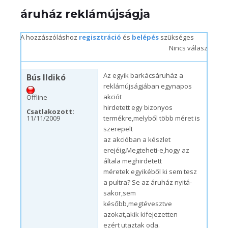
áruház reklámújságja
A hozzászóláshoz
regisztráció
és
belépés
szükséges
Nincs válasz
p, 11/13/2009 – 11:27
Az egyik barkácsáruház a
Bús Ildikó
reklámújságjában egynapos
akciót
Offline
hirdetett egy bizonyos
Csatlakozott:
11/11/2009
termékre,melyből több méret is
szerepelt
az akcióban a készlet
erejéig.Megteheti-e,hogy az
általa meghirdetett
méretek egyikéből ki sem tesz
a pultra? Se az áruház nyitá-
sakor,sem
később,megtévesztve
azokat,akik kifejezetten
ezért utaztak oda.