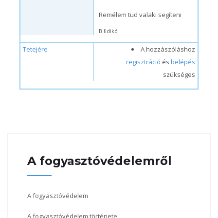
Remélem tud valaki segíteni
B.Ildikó
Tetejére
A hozzászóláshoz
regisztráció
és
belépés
szükséges
A fogyasztóvédelemről
A fogyasztóvédelem
A fogyasztóvédelem története