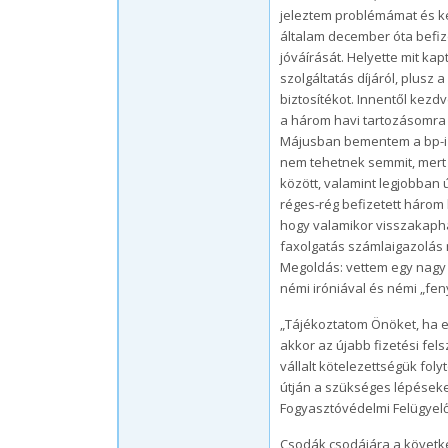
jeleztem problémámat és kér
általam december óta befize
jóváírását. Helyette mit ka
szolgáltatás díjáról, plusz
biztosítékot. Innentől kezdv
a három havi tartozásomra 
Májusban bementem a bp-i ü
nem tehetnek semmit, mert 
között, valamint legjobban
réges-rég befizetett három 
hogy valamikor visszakaph
faxolgatás számlaigazolás
Megoldás: vettem egy nagy 
némi iróniával és némi „fen
„Tájékoztatom Önöket, ha e
akkor az újabb fizetési fel
vállalt kötelezettségük fol
útján a szükséges lépéseke
Fogyasztóvédelmi Felügyelő
Csodák csodájára a következ