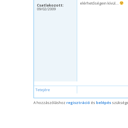
elérhetőségein kívül…
Csatlakozott:
09/02/2009
Tetejére
A hozzászóláshoz
regisztráció
és
belépés
szükség