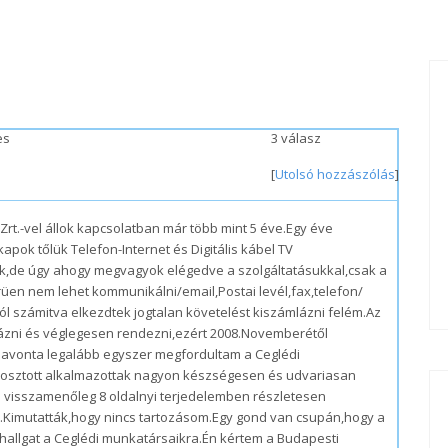
es
3 válasz
[
Utolsó hozzászólás
]
rt.-vel állok kapcsolatban már több mint 5 éve.Egy éve
 kapok tőlük Telefon-Internet és Digitális kábel TV
ók,de úgy ahogy megvagyok elégedve a szolgáltatásukkal,csak a
üen nem lehet kommunikálni/email,Postai levél,fax,telefon/
.tól számitva elkezdtek jogtalan követelést kiszámlázni felém.Az
tázni és véglegesen rendezni,ezért 2008.Novemberétől
havonta legalább egyszer megfordultam a Ceglédi
eosztott alkalmazottak nagyon készségesen és udvariasan
e visszamenőleg 8 oldalnyi terjedelemben részletesen
t.Kimutatták,hogy nincs tartozásom.Egy gond van csupán,hogy a
allgat a Ceglédi munkatársaikra.Én kértem a Budapesti