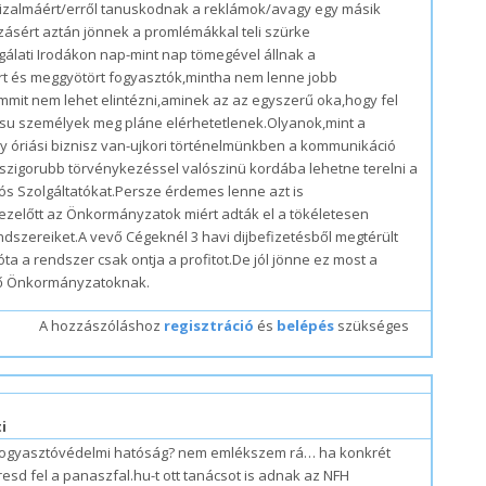
izalmáért/erről tanuskodnak a reklámok/avagy egy másik
ázásért aztán jönnek a promlémákkal teli szürke
álati Irodákon nap-mint nap tömegével állnak a
rt és meggyötört fogyasztók,mintha nem lenne jobb
mmit nem lehet elintézni,aminek az az egyszerű oka,hogy fel
su személyek meg pláne elérhetetlenek.Olyanok,mint a
gy óriási biznisz van-ujkori történelmünkben a kommunikáció
zigorubb törvénykezéssel valószinü kordába lehetne terelni a
s Szolgáltatókat.Persze érdemes lenne azt is
ezelőtt az Önkormányzatok miért adták el a tökéletesen
dszereiket.A vevő Cégeknél 3 havi dijbefizetésből megtérült
zóta a rendszer csak ontja a profitot.De jól jönne ez most a
dő Önkormányzatoknak.
A hozzászóláshoz
regisztráció
és
belépés
szükséges
#3
i
fogyasztóvédelmi hatóság? nem emlékszem rá… ha konkrét
esd fel a panaszfal.hu-t ott tanácsot is adnak az NFH