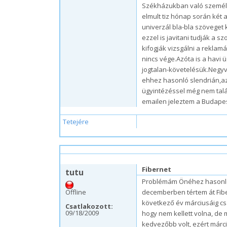
Székházukban való személy
elmult tiz hónap során két
univerzál bla-bla szöveget
ezzel is javitani tudják a s
kifogják vizsgálni a rekla
nincs vége.Azóta is a havi ü
jogtalan-követelésük.Negyve
ehhez hasonló slendrián,a
ügyintézéssel még nem tal
emailen jeleztem a Budapes
Tetejére
p, 09/18/2009 – 11:04
Fibernet
tutu
Problémám Önéhez hasonló v
Offline
decemberben tértem át Fiber
következő év márciusáig csa
Csatlakozott:
09/18/2009
hogy nem kellett volna, de 
kedvezőbb volt, ezért márc