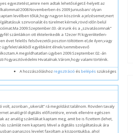
es egyeztetést,amire nem adtak lehetőséget.E-helyett az
 alkalommal/2008.Novemberben és 2009 Juniusban/ olyan
 kaptam levélben tőlük,hogy nagyon köszönik a jelzésemet,mert
zolgáltatásuk szinvonalát és türelmet kérnek,rövid időn belül
mációmat.Ma 2009.Szeptember.03.-át irunk és a „szivatásomnak”
gyfél számláikon ott éktelenkedik a 12ezer Ft kigyenlitetlen-
n évet felelős felsővezetői poszton töltöttem el,de ilyen,vagy
z ügyfelet/akikből egyébként élnek/semmibevevő
álkoztam.A megoldhatatlan ügyben 2009.Szeptember.02.-án
ti Fogyasztóvédelmi Hivatalnak.Várom,hogy valami történik.
A hozzászóláshoz
regisztráció
és
belépés
szükséges
#1
olt, azonban „sikerült” rá megoldást találnom. Röviden tavaly
net analógról digitális előfizetésre, ennek ellenére egészen
k az analóg számlákat kaptam meg, amit be is fizettem (lehet,
más számlát nem kaptam). Mivel a digitális szolgáltatásuk ára
iusban panaszos levelet faxoltam a központjukba, ahol