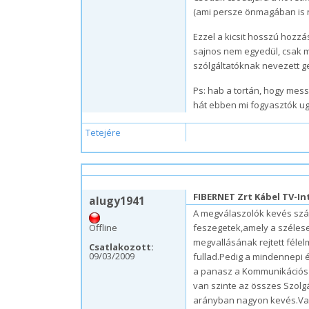
(ami persze önmagában is 
Ezzel a kicsit hosszú hozzá
sajnos nem egyedül, csak m
szólgáltatóknak nevezett 
Ps: hab a tortán, hogy mess
hát ebben mi fogyasztók u
Tetejére
szo, 09/05/2009 – 06:30
FIBERNET Zrt Kábel TV-In
alugy1941
A megválaszolók kevés szá
Offline
feszegetek,amely a szélese
megvallásának rejtett fél
Csatlakozott:
09/03/2009
fullad.Pedig a mindennepi 
a panasz a Kommunikációs Sz
van szinte az összes Szolg
arányban nagyon kevés.Val