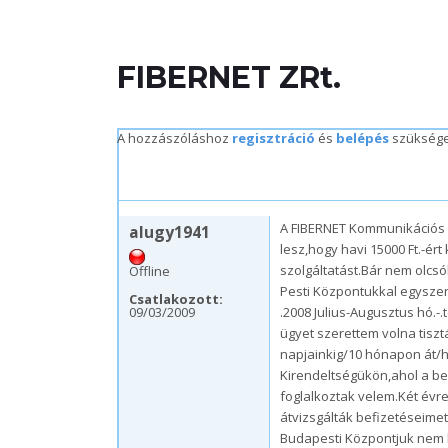
FIBERNET ZRt.
A hozzászóláshoz
regisztráció
és
belépés
szükség
cs, 09/03/2009 – 13:47
A FIBERNET Kommunikációs Z
alugy1941
lesz,hogy havi 15000 Ft.-ért
szolgáltatást.Bár nem olcs
Offline
Pesti Központukkal egyszer
Csatlakozott:
09/03/2009
.2008 Julius-Augusztus hó.-
ügyet szerettem volna tisz
napjainkig/10 hónapon át/
Kirendeltségükön,ahol a b
foglalkoztak velem.Két évr
átvizsgálták befizetéseime
Budapesti Központjuk nem h