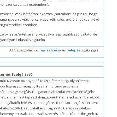
nonszensz volt az esetemben).
szólással csak bátorítani akartam „harcában” és jelezni, hogy
agányosan vívjük harcunkat a vélt/valós erőfölényükben lévő
gengszterekkel szemben.
ze ők az ár/érték arányt vizsgálva legdrágább szólgáltató, de
gyanolyan ludasak vagyunk:)
A hozzászóláshoz
regisztráció
és
belépés
szükséges
#2
ternet Szolgáltató
ma/1/lassan bizonyossá teszi előttem,hogy olyan témát
bb fogyasztó réteg nyilt szinen történő probléma
elmébe,avagy megfásult ugymond abszolut érdektelenségébe
életben nem ezt tapasztalom,uton-utfélen árad az emberekből
olgáltatók felé és a pellengérre állitott sorban jócskán bent
áltató.Közöttük szolgálatkész,fogyasztó barát,százalékos
amennyien csak a kuncsaft szerzés időszakában lihegnek az