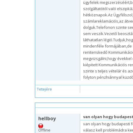
ügyfelek megszerzéséért,b
szolgáltatótól való elszipk
hétköznapok.Az Ügyfélszolg
számlareklamációs,az átve
dolguk.Telefonon szinte se
sem veszik.Vezető beosztá
láthatatlan légió.Tudjuk,ho
mindenféle formájában,de s
renitenskedő Kommunikáció
megvizsgálni,hogy évekkel 
kiépitett Kommunikációs ren
szinte s teljes vételár és a
folyton pénzhiánnyal küz
Tetejére
cs, 09/03/2009 – 14:33
van olyan hogy budapest
hellboy
van olyan hogy budapesti 
Offline
válasz kell problémádra ker