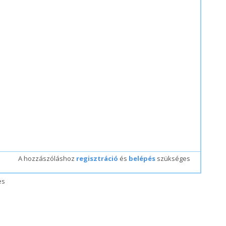
A hozzászóláshoz
regisztráció
és
belépés
szükséges
es