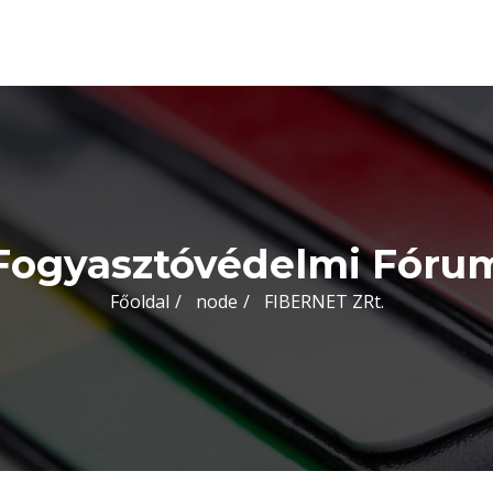
Fogyasztóvédelmi Fóru
Főoldal
node
FIBERNET ZRt.