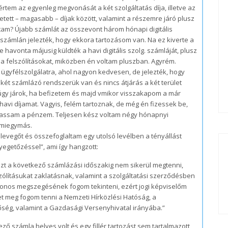
tem az egyenleg megvonását a két szolgáltatás díja, illetve az
tett – magasabb – díjak között, valamint a részemre járó plusz
ptam? Újabb számlát az összevont három hónapi digitális
 a számlán jelezték, hogy ekkora tartozásom van. Na ez kiverte a
e havonta májusig küldték a havi digitális szolg. számláját, plusz
a felszólításokat, miközben én voltam pluszban. Agyrém.
gyfélszolgálatra, ahol nagyon kedvesen, de jelezték, hogy
két számlázó rendszerük van és nincs átjárás a két terület
 úgy járok, ha befizetem és majd vmikor visszakapom a már
havi díjamat. Vagyis, felém tartoznak, de még én fizessek be,
assam a pénzem. Teljesen kész voltam négy hónapnyi
 miegymás.
levegőt és összefoglaltam egy utolsó levélben a tényállást
yegetőzéssel”, ami így hangzott:
zt a következő számlázási időszakig nem sikerül megtenni,
szólításukat zaklatásnak, valamint a szolgáltatási szerződésben
ytonos megszegésének fogom tekinteni, ezért jogi képviselőm
t meg fogom tenni a Nemzeti Hírközlési Hatóság, a
ség, valamint a Gazdasági Versenyhivatal irányába.”
ő számla helyes volt és egy fillér tartozást sem tartalmazott