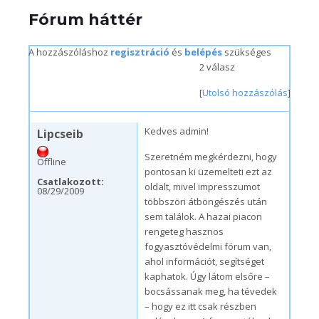
Fórum háttér
A hozzászóláshoz
regisztráció
és
belépés
szükséges
2 válasz
[
Utolsó hozzászólás
]
szo, 08/29/2009 – 15:56
Kedves admin!
Lipcseib
Szeretném megkérdezni, hogy
Offline
pontosan ki üzemelteti ezt az
Csatlakozott:
oldalt, mivel impresszumot
08/29/2009
többszöri átböngészés után
sem találok. A hazai piacon
rengeteg hasznos
fogyasztóvédelmi fórum van,
ahol információt, segítséget
kaphatok. Úgy látom elsőre –
bocsássanak meg, ha tévedek
– hogy ez itt csak részben