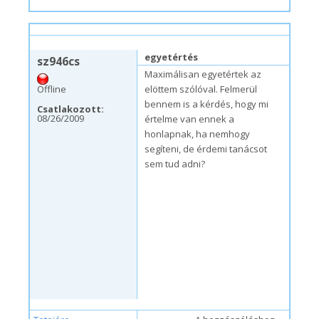
sze, 09/02/2009 – 13:43
#1
egyetértés
sz946cs
Maximálisan egyetértek az
Offline
elöttem szólóval. Felmerül
bennem is a kérdés, hogy mi
Csatlakozott:
08/26/2009
értelme van ennek a
honlapnak, ha nemhogy
segíteni, de érdemi tanácsot
sem tud adni?