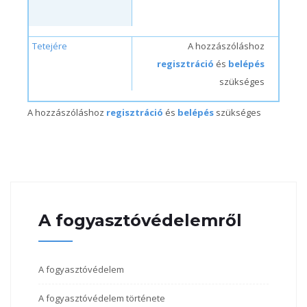
Tetejére
A hozzászóláshoz
regisztráció
és
belépés
szükséges
A hozzászóláshoz
regisztráció
és
belépés
szükséges
A fogyasztóvédelemről
A fogyasztóvédelem
A fogyasztóvédelem története