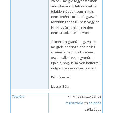
valósul meg. A fogyasztóknak
adott tanácsok felszínesek, s
tulajdonképpen semmi más
nem történik, mint a fogyasztó
továbbküldése BT-hez, vagy az
NFH-hoz (aminek mellesleg
nem túl sok értelme van).
felmerül a gyanú, hogy valaki
megfelelő tárgyi tudás nélkül
üzemelteti az oldalt. Kérem,
oszlassák el ezt a gyanút, s
írják le, hogy ki, milyen háttérrel
dolgozik ebben a kérdésben!
Köszönettel:
Lipcsei Béla
Tetejére
A hozzászóláshoz
regisztráció
és
belépés
szükséges