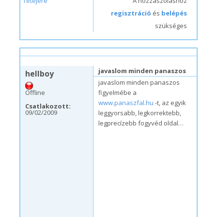
Tetejére
A hozzászóláshoz
regisztráció
és
belépés
szükséges
cs, 09/03/2009 – 14:51
#2
javaslom minden panaszos
hellboy
javaslom minden panaszos
Offline
figyelmébe a
www.panaszfal.hu
-t, az egyik
Csatlakozott:
09/02/2009
leggyorsabb, legkorrektebb,
legprecízebb fogyvéd oldal…