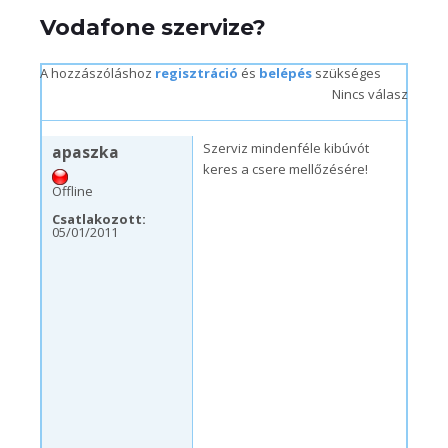
Vodafone szervize?
A hozzászóláshoz
regisztráció
és
belépés
szükséges
Nincs válasz
v, 05/01/2011 – 16:56
Szerviz mindenféle kibúvót
apaszka
keres a csere mellőzésére!
Offline
Csatlakozott:
05/01/2011