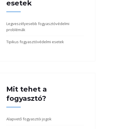
esetek
Legveszélyesebb fogyasztóvédelmi
problémák
Tipikus fogyasztóvédelmi esetek
Mit tehet a
fogyasztó?
Alapvető fogyasztói jogok