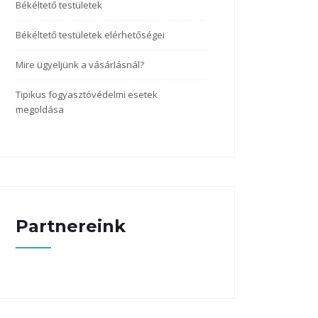
Békéltető testületek
Békéltető testületek elérhetőségei
Mire ügyeljünk a vásárlásnál?
Tipikus fogyasztóvédelmi esetek
megoldása
Partnereink