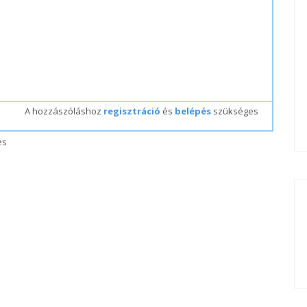
A hozzászóláshoz
regisztráció
és
belépés
szükséges
es