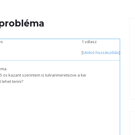
 probléma
es
1 válasz
[
Utolsó hozzászólás
]
éma.
5 os kazant szerintem is tulvanmeretezve a kw
 lehet tenni?