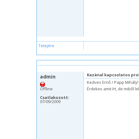
Tetejére
sze, 03/07/2012 – 20:31
Kazánal kapcsolatos pr
admin
Kedves Ernő / Papp Mihály!
Offline
Érdekes amit írt, de miből 
Csatlakozott:
07/09/2009