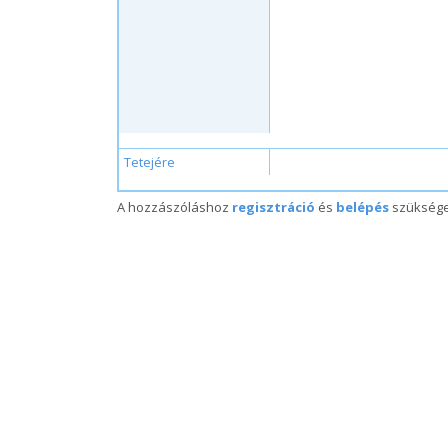
Tetejére
A hozzászóláshoz
regisztráció
és
belépés
szükség