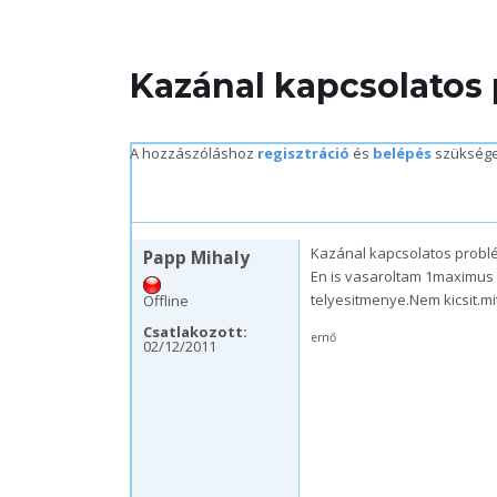
Kazánal kapcsolatos
A hozzászóláshoz
regisztráció
és
belépés
szükség
szo, 02/12/2011 – 19:46
Kazánal kapcsolatos probl
Papp Mihaly
En is vasaroltam 1maximus 
telyesitmenye.Nem kicsit.mit
Offline
Csatlakozott:
ernő
02/12/2011