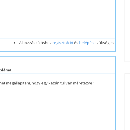
A hozzászóláshoz
regisztráció
és
belépés
szükséges
#1
obléma
lehet megállapítani, hogy egy kazán túl van méretezve?