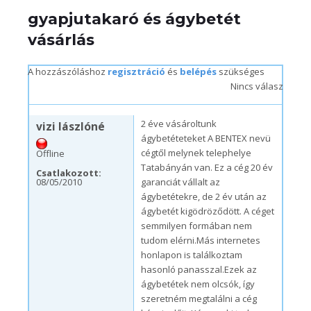
gyapjutakaró és ágybetét
vásárlás
A hozzászóláshoz
regisztráció
és
belépés
szükséges
Nincs válasz
cs, 08/05/2010 – 21:09
2 éve vásároltunk
vizi lászlóné
ágybetéteteket A BENTEX nevü
cégtől melynek telephelye
Offline
Tatabányán van. Ez a cég 20 év
Csatlakozott:
08/05/2010
garanciát vállalt az
ágybetétekre, de 2 év után az
ágybetét kigödröződött. A céget
semmilyen formában nem
tudom elérni.Más internetes
honlapon is találkoztam
hasonló panasszal.Ezek az
ágybetétek nem olcsók, így
szeretném megtalálni a cég