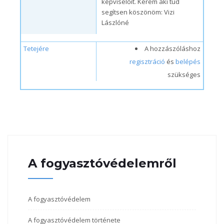
képviselőit. Kérem aki tud
segítsen köszönöm: Vizi
Lászlóné
Tetejére
A hozzászóláshoz
regisztráció
és
belépés
szükséges
A fogyasztóvédelemről
A fogyasztóvédelem
A fogyasztóvédelem története