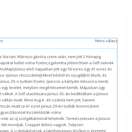
es
Nincs válasz
 óta tart. Márciusi gázóra csere után, nem jött 2 hónapig
napokat kellet volna fizetni,izgalomba jöttem.Írtam a Gdf-seknek
mmi,Majd Június első napjaiban jött egy 56 ezres egy 41 ezres és
jus +Június részszámla)) Mivel bérből és nyugdíjból élünk, és
Június 29.-n tudtam fizetni. (persze a kártyám mínuszra ment).
k egy levelet, melyben megértésemet kérték. Májusban úgy
 váltok. A Gdf utasítására Június 30.-án bediktáltam a júniusi
ó váltás miatt. Most Aug.4..-én számla nem jött, hanem
tozás miatt (a 41 ezret június 29-én tudták levonni,)nem
fogyasztásomat kiszámlázták volna
an már az új szolgáltatómnál lehetnék. Természetesen a Júniusi
. Mit mondjak. Cseppet dühös vagyok. Teljesen
agam. A számlakésések a lakóhelyemen lévőket is érintette