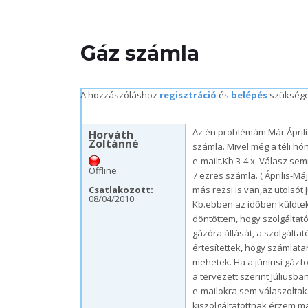
Gáz számla
A hozzászóláshoz
regisztráció
és
belépés
szükség
sze, 08/04/2010 – 14:09
Az én problémám Már Április
Horváth
Zoltánné
számla. Mivel még a téli hó
e-mailt.Kb 3-4 x. Válasz se
Offline
7 ezres számla. ( Április-Má
Csatlakozott:
más rezsi is van,az utolsót 
08/04/2010
Kb.ebben az időben küldte
döntöttem, hogy szolgáltatót
gázóra állását, a szolgáltat
értesítettek, hogy számlatar
mehetek. Ha a júniusi gáz
a tervezett szerint Júliusb
e-mailokra sem válaszoltak
kiszolgáltatottnak érzem m