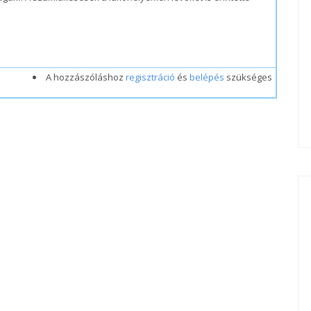
A hozzászóláshoz
regisztráció
és
belépés
szükséges