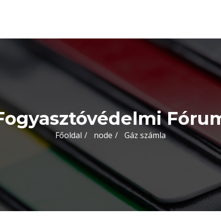
Fogyasztóvédelmi Fóru
Főoldal
node
Gáz számla