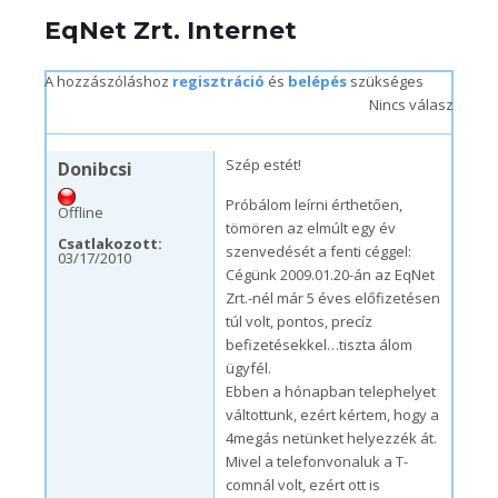
EqNet Zrt. Internet
A hozzászóláshoz
regisztráció
és
belépés
szükséges
Nincs válasz
sze, 03/17/2010 – 21:39
Szép estét!
Donibcsi
Próbálom leírni érthetően,
Offline
tömören az elmúlt egy év
Csatlakozott:
szenvedését a fenti céggel:
03/17/2010
Cégünk 2009.01.20-án az EqNet
Zrt.-nél már 5 éves előfizetésen
túl volt, pontos, precíz
befizetésekkel…tiszta álom
ügyfél.
Ebben a hónapban telephelyet
váltottunk, ezért kértem, hogy a
4megás netünket helyezzék át.
Mivel a telefonvonaluk a T-
comnál volt, ezért ott is