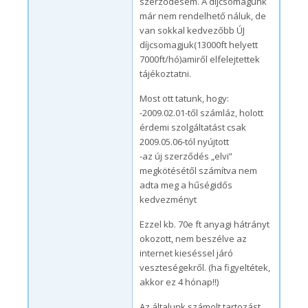
szerződésem. A díjcsomagunk
már nem rendelhető náluk, de
van sokkal kedvezőbb ÚJ
díjcsomagjuk(13000ft helyett
7000ft/hó)amiről elfelejtettek
tájékoztatni.
Most ott tatunk, hogy:
-2009.02.01-től számláz, holott
érdemi szolgáltatást csak
2009.05.06-tól nyújtott
-az új szerződés „elvi”
megkötésétől számítva nem
adta meg a hűségidős
kedvezményt
Ezzel kb. 70e ft anyagi hátrányt
okozott, nem beszélve az
internet kieséssel járó
veszteségekről. (ha figyeltétek,
akkor ez 4 hónap!!)
Az általunk számolt tartozást