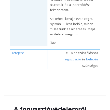
átutaltuk, és a „szerződés”
felmondtam.
Aki teheti, kerülje ezt a céget.
Nyilván PP lesz belőle, miben
mi leszünk az alperesek. Majd
az ítéletet megírom.
Üdv.
Tetejére
A hozzászóláshoz
regisztráció
és
belépés
szükséges
A fogyasztóvédelemről