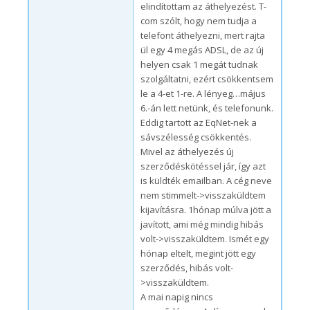
elindítottam az áthelyezést. T-
com szólt, hogy nem tudja a
telefont áthelyezni, mert rajta
ül egy 4 megás ADSL, de az új
helyen csak 1 megát tudnak
szolgáltatni, ezért csökkentsem
le a 4-et 1-re. A lényeg…május
6.-án lett netünk, és telefonunk.
Eddig tartott az EqNet-nek a
sávszélesség csökkentés.
Mivel az áthelyezés új
szerződéskötéssel jár, így azt
is küldték emailban. A cég neve
nem stimmelt->visszaküldtem
kijavításra. 1hónap múlva jött a
javított, ami még mindig hibás
volt->visszaküldtem. Ismét egy
hónap eltelt, megint jött egy
szerződés, hibás volt-
>visszaküldtem.
A mai napig nincs