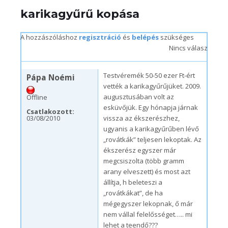
karikagyűrű kopása
A hozzászóláshoz
regisztráció
és
belépés
szükséges
Nincs válasz
h, 03/08/2010 – 10:55
Testvéremék 50-50 ezer Ft-ért
Pápa Noémi
vették a karikagyűrűjüket. 2009.
augusztusában volt az
Offline
esküvőjük. Egy hónapja járnak
Csatlakozott:
03/08/2010
vissza az ékszerészhez,
ugyanis a karikagyűrűben lévő
„rovátkák” teljesen lekoptak. Az
ékszerész egyszer már
megcsiszolta (több gramm
arany elveszett) és most azt
állítja, h beleteszi a
„rovátkákat”, de ha
mégegyszer lekopnak, ő már
nem vállal felelősséget….. mi
lehet a teendő???