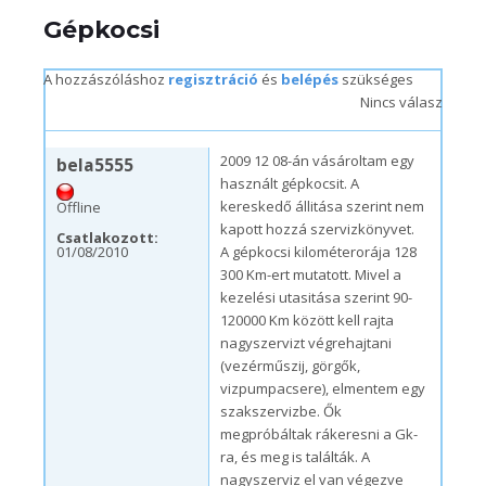
Gépkocsi
A hozzászóláshoz
regisztráció
és
belépés
szükséges
Nincs válasz
p, 01/08/2010 – 16:05
2009 12 08-án vásároltam egy
bela5555
használt gépkocsit. A
kereskedő állitása szerint nem
Offline
kapott hozzá szervizkönyvet.
Csatlakozott:
01/08/2010
A gépkocsi kilométerorája 128
300 Km-ert mutatott. Mivel a
kezelési utasitása szerint 90-
120000 Km között kell rajta
nagyszervizt végrehajtani
(vezérműszij, görgők,
vizpumpacsere), elmentem egy
szakszervizbe. Ők
megpróbáltak rákeresni a Gk-
ra, és meg is találták. A
nagyszerviz el van végezve