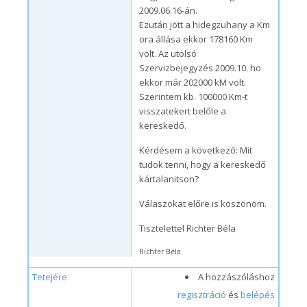
2009.06.16-án.
Ezután jött a hidegzuhany a Km
ora állása ekkor 178160 Km
volt. Az utolsó
Szervizbejegyzés 2009.10. ho
ekkor már 202000 kM volt.
Szerintem kb. 100000 Km-t
visszatekert belőle a
kereskedő.
Kérdésem a következő: Mit
tudok tenni, hogy a kereskedő
kártalanitson?
Válaszokat előre is köszönöm.
Tisztelettel Richter Béla
Richter Béla
Tetejére
A hozzászóláshoz
regisztráció
és
belépés