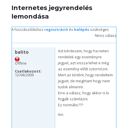
Internetes jegyrendelés
lemondása
A hozzászóláshoz
regisztráció
és
belépés
szükséges
Nincs válasz
p, 12/04/2009 – 22:55
Azt kérdezem, hogy ha neten
balito
rendelek egy eseményre
jegyet, azt vissza lehet e még
Offline
az esemény előtt sztornózni.
Csatlakozott:
12/04/2009
Mert az történt, hogy rendeltem
jegyet, de megírtam hogy nem
tudok elmenni.
Erre a válasz, hogy akkor is ki
fogják számlázni.
Ez normális???
Bali