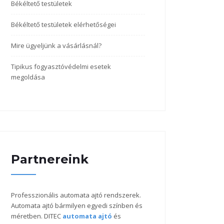
Békéltető testületek
Békéltető testületek elérhetőségei
Mire ügyeljünk a vásárlásnál?
Tipikus fogyasztóvédelmi esetek
megoldása
Partnereink
Professzionális automata ajtó rendszerek.
Automata ajtó bármilyen egyedi színben és
méretben. DITEC
automata ajtó
és