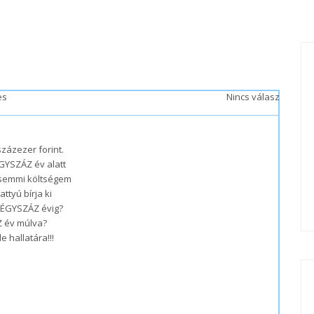
es
Nincs válasz
zázezer forint.
ÉGYSZÁZ év alatt
 semmi költségem
ttyú bírja ki
NÉGYSZÁZ évig?
Z év múlva?
e hallatára!!!