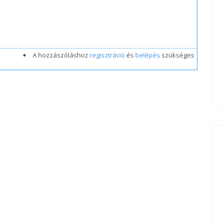
A hozzászóláshoz
regisztráció
és
belépés
szükséges