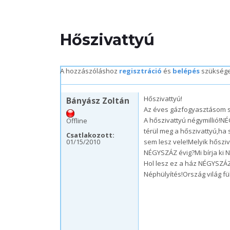
Hőszivattyú
A hozzászóláshoz
regisztráció
és
belépés
szükség
h, 12/06/2010 – 05:56
Hőszivattyú!
Bányász Zoltán
Az éves gázfogyasztásom s
A hőszivattyú négymillió!N
Offline
térül meg a hőszivattyú,ha
Csatlakozott:
01/15/2010
sem lesz vele!Melyik hősziva
NÉGYSZÁZ évig?Mi bírja ki 
Hol lesz ez a ház NÉGYSZÁ
Néphülyítés!Ország világ fül