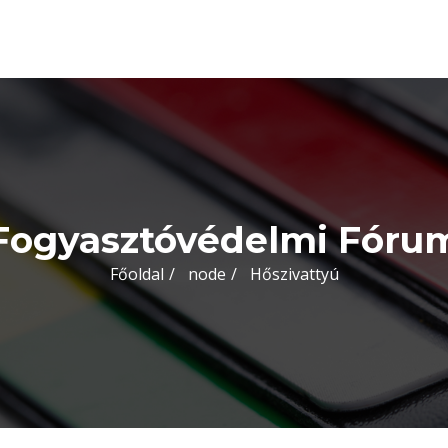
Fogyasztóvédelmi Fóru
Főoldal
node
Hőszivattyú