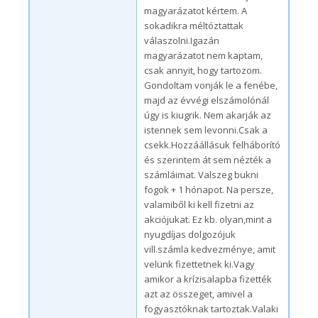
magyarázatot kértem. A
sokadikra méltóztattak
válaszolni.Igazán
magyarázatot nem kaptam,
csak annyit, hogy tartozom.
Gondoltam vonják le a fenébe,
majd az évvégi elszámolónál
úgy is kiugrik. Nem akarják az
istennek sem levonni.Csak a
csekk.Hozzáállásuk felháborító
és szerintem át sem nézték a
számláimat. Valszeg bukni
fogok + 1 hónapot. Na persze,
valamiből ki kell fizetni az
akciójukat. Ez kb. olyan,mint a
nyugdíjas dolgozójuk
vill.számla kedvezménye, amit
velünk fizettetnek ki.Vagy
amikor a krízisalapba fizették
azt az összeget, amivel a
fogyasztóknak tartoztak.Valaki