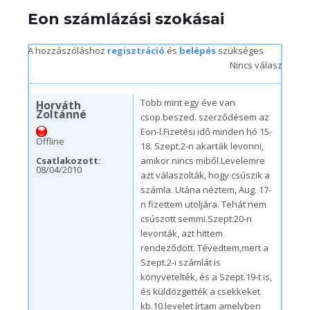
Eon számlázási szokásai
A hozzászóláshoz
regisztráció
és
belépés
szükséges
Nincs válasz
v, 11/07/2010 – 13:53
Több mint egy éve van
Horváth
Zoltánné
csop.beszed. szerződésem az
Eon-l.Fizetési idő minden hó 15-
Offline
18. Szept.2-n akarták levonni,
Csatlakozott:
amikor nincs miből.Levelemre
08/04/2010
azt válaszolták, hogy csúszik a
számla. Utána néztem, Aug. 17-
n fizettem utoljára. Tehát nem
csúszott semmi.Szept.20-n
levonták, azt hittem
rendeződött. Tévedtem,mert a
Szept.2-i számlát is
könyvetelték, és a Szept.19-t is,
és küldözgették a csekkeket.
kb.10.levelet írtam amelyben