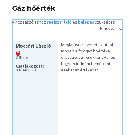
Gáz hőérték
A hozzászóláshoz
regisztráció
és
belépés
szükséges
Nincs válasz
k, 03/09/2010 – 13:26
Meglátásom szerint az utobbi
Mocsári László
idöben a földgáz höértéke
drasztikusan csökkent.Hol és
Offline
hogyan tudnám beméretni
Csatlakozott:
03/09/2010
ezeket az értékeket.