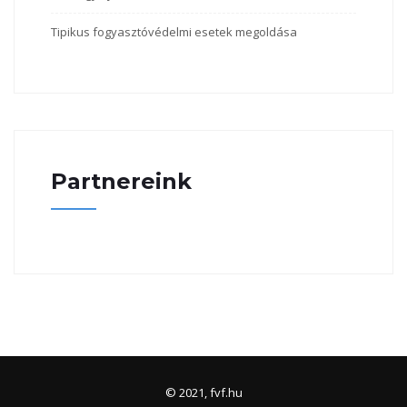
Tipikus fogyasztóvédelmi esetek megoldása
Partnereink
© 2021, fvf.hu