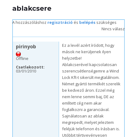
ablakcsere
A hozzászóláshoz
regisztráció
és
belépés
szükséges
Nincs válasz
h, 03/01/2010 – 21:40
Ez a levél azért íródott, hogy
pirinyob
mások ne kerüljenek ilyen
helyzetbe!
Offline
Ablakcserével kapcsolatosan
Csatlakozott:
03/01/2010
szerencsétlenségemre a Wind
Lock Kft-t sikerült megtalálnom.
Német gyártó termékét szerelik
be kedvező áron. Ezzel még
nem lenne semmi baj, DE az
említett cég nem akar
foglalkozni a garanciával.
Sajnálatosan az ablak
megrepedt, melyet jeleztem
feléjük telefonon és írásban is.
Utóbbit tértivevényesen