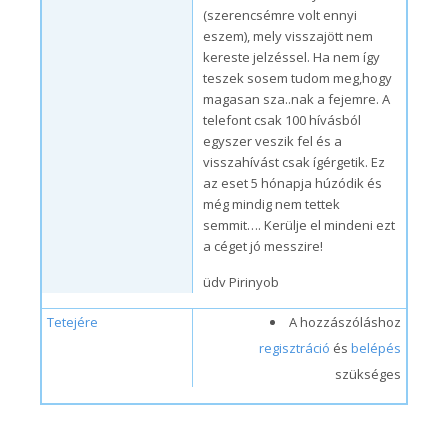
(szerencsémre volt ennyi
eszem), mely visszajött nem
kereste jelzéssel. Ha nem így
teszek sosem tudom meg,hogy
magasan sza..nak a fejemre. A
telefont csak 100 hívásból
egyszer veszik fel és a
visszahívást csak ígérgetik. Ez
az eset 5 hónapja húzódik és
még mindig nem tettek
semmit…. Kerülje el mindeni ezt
a céget jó messzire!
üdv Pirinyob
Tetejére
A hozzászóláshoz
regisztráció
és
belépés
szükséges