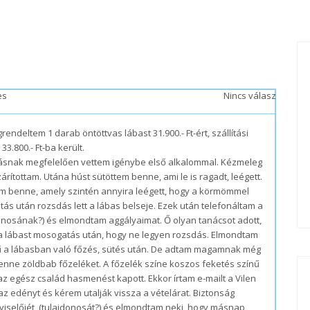
es
Nincs válasz
rendeltem 1 darab öntöttvas lábast 31.900.- Ft-ért, szállítási
33.800.- Ft-ba került.
ításnak megfelelően vettem igénybe első alkalommal. Kézmeleg
árítottam. Utána húst sütöttem benne, ami le is ragadt, leégett.
m benne, amely szintén annyira leégett, hogy a körmömmel
ás után rozsdás lett a lábas belseje. Ezek után telefonáltam a
donosának?) és elmondtam aggályaimat. Ő olyan tanácsot adott,
i a lábast mosogatás után, hogy ne legyen rozsdás. Elmondtam
 ízű a lábasban való főzés, sütés után. De adtam magamnak még
benne zöldbab főzeléket. A főzelék színe koszos feketés színű
 az egész család hasmenést kapott. Ekkor írtam e-mailt a Vilen
z edényt és kérem utalják vissza a vételárat. Biztonság
viselőjét, (tulajdonosát?) és elmondtam neki, hogy másnap