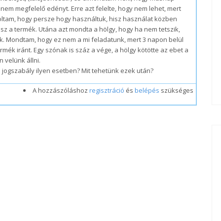
em megfelelő edényt. Erre azt felelte, hogy nem lehet, mert
oltam, hogy persze hogy használtuk, hisz használat közben
ssz a termék. Utána azt mondta a hölgy, hogy ha nem tetszik,
ek. Mondtam, hogy ez nem a mi feladatunk, mert 3 napon belül
rmék iránt. Egy szónak is száz a vége, a hölgy kötötte az ebet a
 velünk állni.
jogszabály ilyen esetben? Mit tehetünk ezek után?
A hozzászóláshoz
regisztráció
és
belépés
szükséges