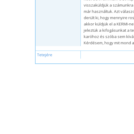
visszaküldjük a számunkra n
már használtuk. Azt válasz
derült ki, hogy mennyire ro
akkor küldjük el a KERMI-n
jeleztük a kifogásunkat a te
karóhoz és szóba sem kíván
Kérdésem, hogy mit mond a 
Tetejére