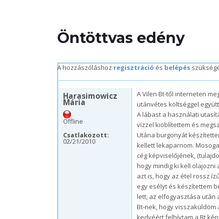
Öntöttvas edény
A hozzászóláshoz
regisztráció
és
belépés
szükség
v, 02/21/2010 – 20:36
A Vilen Bt-től interneten meg
Harasimowicz
Mária
utánvétes költséggel együtt 
A lábast a használati utas
Offline
vízzel kiöblítettem és megsz
Csatlakozott:
Utána burgonyát készítette
02/21/2010
kellett lekaparnom. Mosogat
cég képviselőjének, (tulaj
hogy mindig ki kell olajozn
azt is, hogy az étel rossz
egy esélyt és készítettem 
lett, az elfogyasztása után
Bt-nek, hogy visszaküldöm a
kedvéért felhívtam a Bt kép