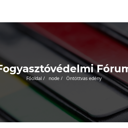
Fogyasztóvédelmi Fóru
Főoldal
node
Öntöttvas edény