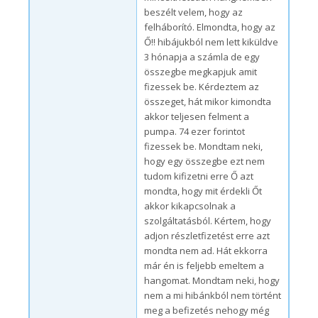
beszélt velem, hogy az
felháborító. Elmondta, hogy az
Ő!! hibájukból nem lett kiküldve
3 hónapja a számla de egy
összegbe megkapjuk amit
fizessek be. Kérdeztem az
összeget, hát mikor kimondta
akkor teljesen felment a
pumpa. 74 ezer forintot
fizessek be. Mondtam neki,
hogy egy összegbe ezt nem
tudom kifizetni erre Ő azt
mondta, hogy mit érdekli Őt
akkor kikapcsolnak a
szolgáltatásból. Kértem, hogy
adjon részletfizetést erre azt
mondta nem ad. Hát ekkorra
már én is feljebb emeltem a
hangomat. Mondtam neki, hogy
nem a mi hibánkból nem történt
meg a befizetés nehogy még