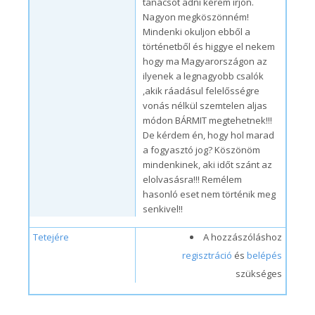
tanácsot adni kérem írjon.
Nagyon megköszönném!
Mindenki okuljon ebből a
történetből és higgye el nekem
hogy ma Magyarországon az
ilyenek a legnagyobb csalók
,akik ráadásul felelősségre
vonás nélkül szemtelen aljas
módon BÁRMIT megtehetnek!!!
De kérdem én, hogy hol marad
a fogyasztó jog? Köszönöm
mindenkinek, aki időt szánt az
elolvasásra!!! Remélem
hasonló eset nem történik meg
senkivel!!
Tetejére
A hozzászóláshoz
regisztráció
és
belépés
szükséges