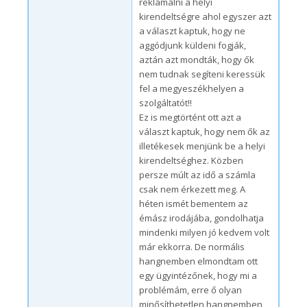
reklamálni a helyi
kirendeltségre ahol egyszer azt
a választ kaptuk, hogy ne
aggódjunk küldeni fogják,
aztán azt mondták, hogy ők
nem tudnak segíteni keressük
fel a megyeszékhelyen a
szolgáltatót!!
Ez is megtörtént ott azt a
választ kaptuk, hogy nem ők az
illetékesek menjünk be a helyi
kirendeltséghez. Közben
persze múlt az idő a számla
csak nem érkezett meg. A
héten ismét bementem az
émász irodájába, gondolhatja
mindenki milyen jó kedvem volt
már ekkorra. De normális
hangnemben elmondtam ott
egy ügyintézőnek, hogy mi a
problémám, erre ő olyan
minősíthetetlen hangnemben