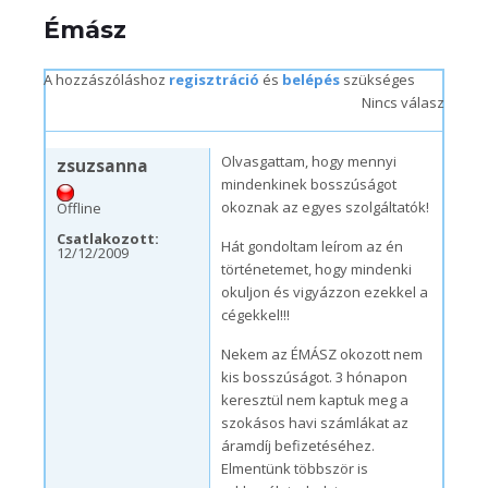
Émász
A hozzászóláshoz
regisztráció
és
belépés
szükséges
Nincs válasz
szo, 12/12/2009 – 12:36
Olvasgattam, hogy mennyi
zsuzsanna
mindenkinek bosszúságot
okoznak az egyes szolgáltatók!
Offline
Csatlakozott:
Hát gondoltam leírom az én
12/12/2009
történetemet, hogy mindenki
okuljon és vigyázzon ezekkel a
cégekkel!!!
Nekem az ÉMÁSZ okozott nem
kis bosszúságot. 3 hónapon
keresztül nem kaptuk meg a
szokásos havi számlákat az
áramdíj befizetéséhez.
Elmentünk többször is