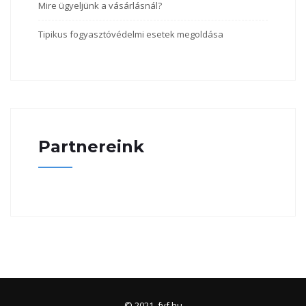
Mire ügyeljünk a vásárlásnál?
Tipikus fogyasztóvédelmi esetek megoldása
Partnereink
© 2021, fvf.hu