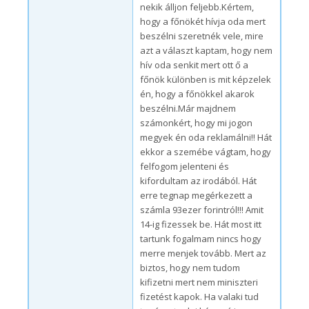
nekik álljon feljebb.Kértem,
hogy a főnökét hívja oda mert
beszélni szeretnék vele, mire
azt a választ kaptam, hogy nem
hív oda senkit mert ott ő a
főnök különben is mit képzelek
én, hogy a főnökkel akarok
beszélni.Már majdnem
számonkért, hogy mi jogon
megyek én oda reklamálni!! Hát
ekkor a szemébe vágtam, hogy
felfogom jelenteni és
kifordultam az irodából. Hát
erre tegnap megérkezett a
számla 93ezer forintról!!! Amit
14-ig fizessek be. Hát most itt
tartunk fogalmam nincs hogy
merre menjek tovább. Mert az
biztos, hogy nem tudom
kifizetni mert nem miniszteri
fizetést kapok. Ha valaki tud