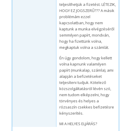
teljesíthetjük a fizetést. LÉTEZIK,
HOGY EZ JOGSZERŰ??? A másik
problémám ezzel
kapcsolatban, hogy nem
kaptunk a munka elvégzéséről
semmilyen papírt, mondván,
hogy ha fizettünk volna,
megkaptuk volna a számlát.
Én úgy gondolom, hogy kellett
volna kapnunk valamilyen
papírt (munkalap, számla), ami
alapján a befizetéseket
teljesíteni tudjuk. Kötelező
közszolgáltatásról lévén szó,
nem tudom elképzelni, hogy
törvényes és helyes a
rózsaszín csekkes befizetésre
kényszerítés.
MI A HELYES ELJÁRÁS?