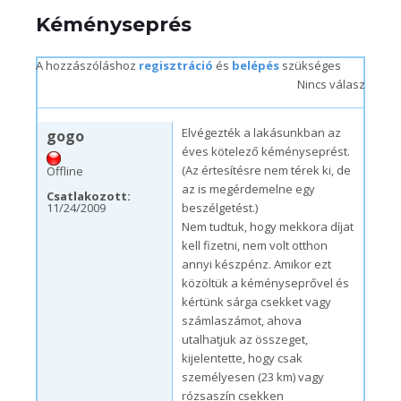
Kéményseprés
A hozzászóláshoz
regisztráció
és
belépés
szükséges
Nincs válasz
p, 11/27/2009 – 12:12
Elvégezték a lakásunkban az
gogo
éves kötelező kéményseprést.
(Az értesítésre nem térek ki, de
Offline
az is megérdemelne egy
Csatlakozott:
11/24/2009
beszélgetést.)
Nem tudtuk, hogy mekkora díjat
kell fizetni, nem volt otthon
annyi készpénz. Amikor ezt
közöltük a kéményseprővel és
kértünk sárga csekket vagy
számlaszámot, ahova
utalhatjuk az összeget,
kijelentette, hogy csak
személyesen (23 km) vagy
rózsaszín csekken