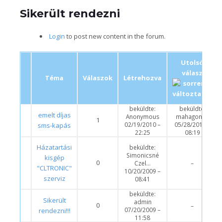
Sikerült rendezni
Login
to post new content in the forum.
Utolsó
válasz
Téma
Válaszok
Létrehozva
beküldte:
beküldte:
emelt díjas
Anonymous
mahagon68
1
02/19/2010 –
05/28/2014 –
sms-kapás
22:25
08:19
Házatartási
beküldte:
Simonicsné
kisgép
0
Czel…
–
"CLTRONIC"
10/20/2009 –
szerviz
08:41
beküldte:
Sikerült
admin
0
–
07/20/2009 –
rendezni!!!
11:58