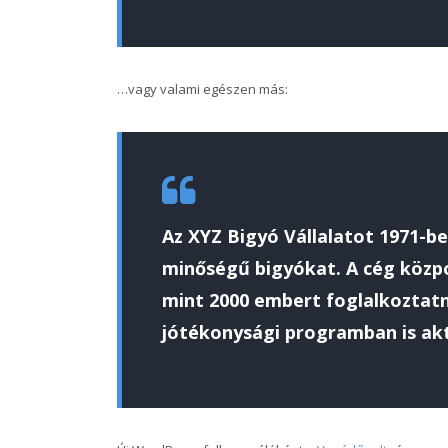
…vagy valami egészen más:
Az XYZ Bigyó Vállalatot 1971-be
minőségű bigyókat. A cég közpo
mint 2000 embert foglalkoztat
jótékonysági programban is akt