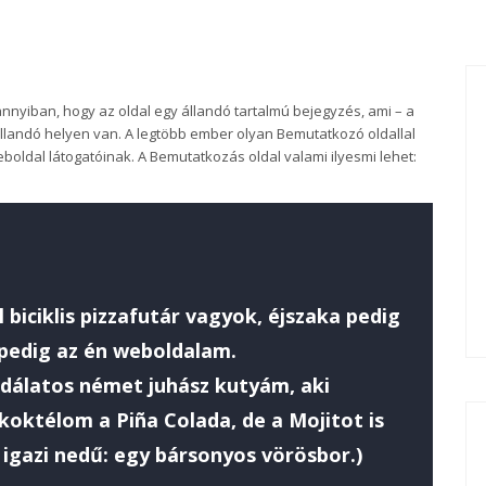
annyiban, hogy az oldal egy állandó tartalmú bejegyzés, ami – a
llandó helyen van. A legtöbb ember olyan Bemutatkozó oldallal
boldal látogatóinak. A Bemutatkozás oldal valami ilyesmi lehet:
biciklis pizzafutár vagyok, éjszaka pedig
 pedig az én weboldalam.
dálatos német juhász kutyám, aki
koktélom a Piña Colada, de a Mojitot is
 igazi nedű: egy bársonyos vörösbor.)