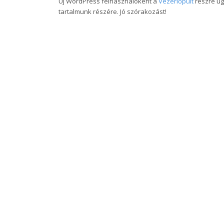
Új WordPress felhasználóként a
Vezérlőpult
részre ugo
tartalmunk részére. Jó szórakozást!